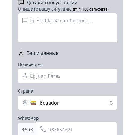
Детали консультации
Опишите вашу ситуацию
(mín. 100 caracteres)
Ваши данные
Полное имя
Страна
Ecuador
WhatsApp
+593