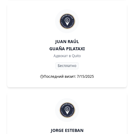
JUAN RAÚL
GUAÑA PILATAXI
Адвокат в
Quito
Бесплатно
Последний визит: 7/15/2025
JORGE ESTEBAN