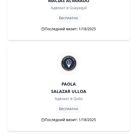
MACÍAS ALVARADO
Адвокат в
Guayaquil
Бесплатно
Последний визит: 1/18/2025
PAOLA
SALAZAR ULLOA
Адвокат в
Quito
Бесплатно
Последний визит: 1/18/2025