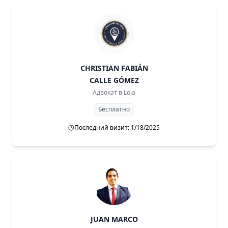
CHRISTIAN FABIÁN
CALLE GÓMEZ
Адвокат в
Loja
Бесплатно
Последний визит: 1/18/2025
JUAN MARCO