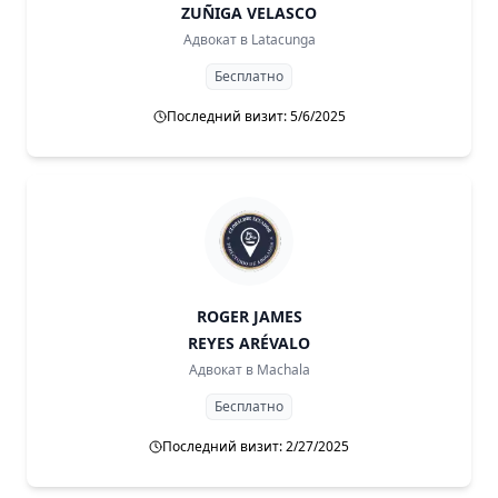
ZUÑIGA VELASCO
Адвокат в
Latacunga
Бесплатно
Последний визит: 5/6/2025
ROGER JAMES
REYES ARÉVALO
Адвокат в
Machala
Бесплатно
Последний визит: 2/27/2025