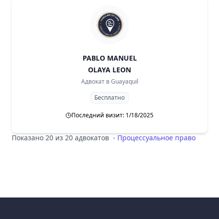
PABLO MANUEL
OLAYA LEON
Адвокат в
Guayaquil
Бесплатно
Последний визит: 1/18/2025
Показано 20 из 20 адвокатов
-
Процессуальное право