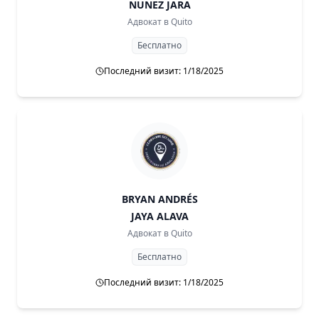
NUNEZ JARA
Адвокат в
Quito
Бесплатно
Последний визит: 1/18/2025
BRYAN ANDRÉS
JAYA ALAVA
Адвокат в
Quito
Бесплатно
Последний визит: 1/18/2025