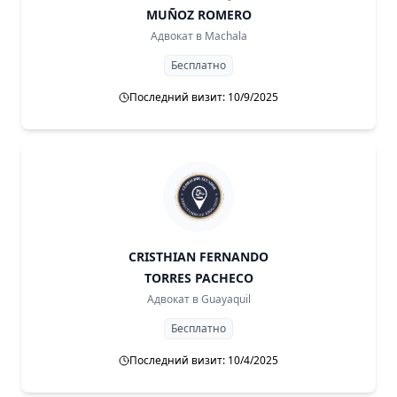
MUÑOZ ROMERO
Адвокат в
Machala
Бесплатно
Последний визит: 10/9/2025
CRISTHIAN FERNANDO
TORRES PACHECO
Адвокат в
Guayaquil
Бесплатно
Последний визит: 10/4/2025