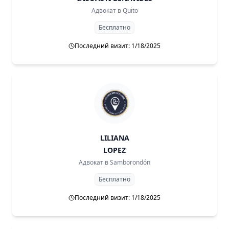
Адвокат в
Quito
Бесплатно
Последний визит: 1/18/2025
LILIANA
LOPEZ
Адвокат в
Samborondón
Бесплатно
Последний визит: 1/18/2025