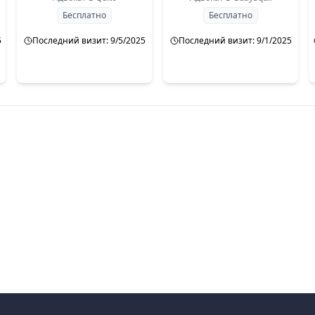
Бесплатно
Бесплатно
5
Последний визит: 9/5/2025
Последний визит: 9/1/2025