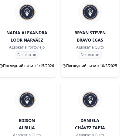
NADIA ALEXANDRA
BRYAN STEVEN
LOOR NARVÁEZ
BRAVO EGAS
Адвокат в
Portoviejo
Адвокат в
Quito
Бесплатно
Бесплатно
Последний визит: 1/15/2026
Последний визит: 10/2/2025
EDISON
DANIELA
ALBUJA
CHÁVEZ TAPIA
Адвокат в
Quito
Адвокат в
Quito