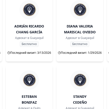
ADRIÁN RICARDO
DIANA VALERIA
CHANG GARCÍA
MARISCAL OVIEDO
Адвокат в
Guayaquil
Адвокат в
Guayaquil
Бесплатно
Бесплатно
6
Последний визит: 3/13/2026
Последний визит: 1/29/2026
ESTEBAN
STANDY
BONIFAZ
CEDEÑO
Адвокат в
Quito
Адвокат в
Guayaquil