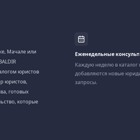
ке, Мачале или
Еженедельные консуль
BALDIR
Каждую неделю в каталог
алогом юристов
добавляются новые юрид
р юристов,
запросы.
ва, готовых
ьство, которые