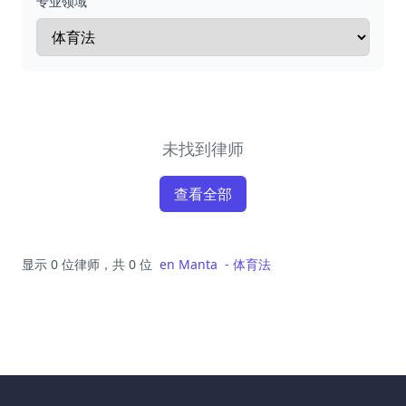
专业领域
未找到律师
查看全部
显示 0 位律师，共 0 位
en
Manta
-
体育法