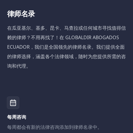
律师名录
在瓜亚基尔、基多、昆卡、马查拉或任何城市寻找值得信
赖的律师？不用再找了！在 GLOBALDIR ABOGADOS
ECUADOR，我们是全国领先的律师名录。我们提供全面
的律师选择，涵盖各个法律领域，随时为您提供所需的咨
询和代理。
每周咨询
每周都会有新的法律咨询添加到律师名录中。