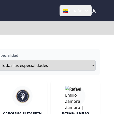
🇪🇨
Español
specialidad
CAROLINA ELIZABETH
RAFAEL EMILIO