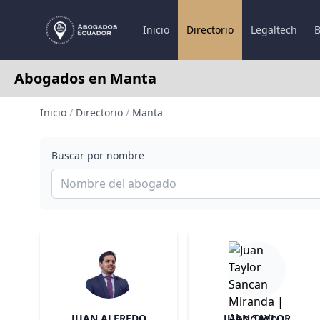
Inicio
Directorio
Legaltech
B
Abogados en Manta
Inicio
/
Directorio
/
Manta
Buscar por nombre
JUAN ALFREDO
JUAN TAYLOR