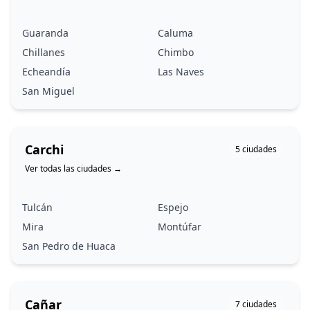
Guaranda
Caluma
Chillanes
Chimbo
Echeandía
Las Naves
San Miguel
Carchi
5
ciudades
Ver todas las ciudades
→
Tulcán
Espejo
Mira
Montúfar
San Pedro de Huaca
Cañar
7
ciudades