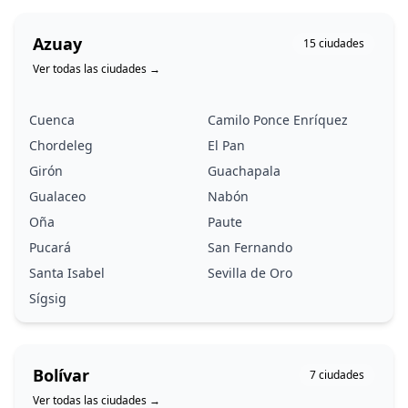
Azuay
15
ciudades
Ver todas las ciudades
→
Cuenca
Camilo Ponce Enríquez
Chordeleg
El Pan
Girón
Guachapala
Gualaceo
Nabón
Oña
Paute
Pucará
San Fernando
Santa Isabel
Sevilla de Oro
Sígsig
Bolívar
7
ciudades
Ver todas las ciudades
→