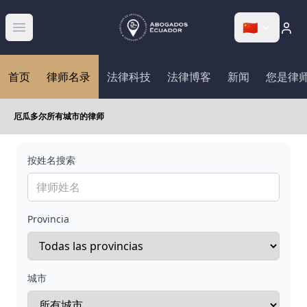
🇨🇳
Abrir menú
首页
律师名录
法律科技
法律博客
新闻
您是律
厄瓜多尔所有城市的律师
按姓名搜索
Provincia
城市