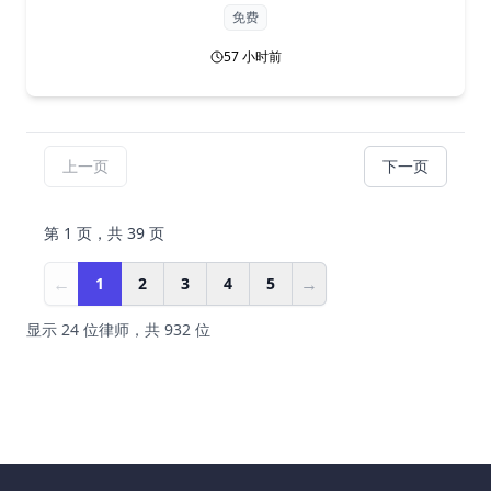
免费
57 小时前
上一页
下一页
第 1 页，共 39 页
←
→
1
2
3
4
5
显示 24 位律师，共 932 位