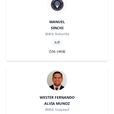
MANUEL
SINCHI
律师在
Riobamba
免费
56 小时前
WESTER FERNANDO
ALVIA MUNOZ
律师在
Guayaquil