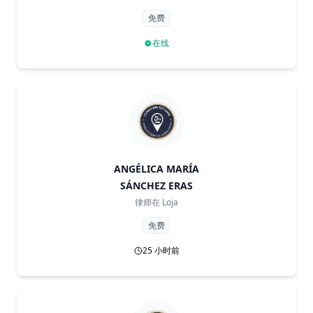
免费
在线
ANGÉLICA MARÍA
SÁNCHEZ ERAS
律师在
Loja
免费
25 小时前