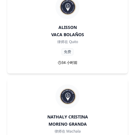
ALISSON
VACA BOLAÑOS
律师在
Quito
免费
34 小时前
NATHALY CRISTINA
MORENO GRANDA
律师在
Machala