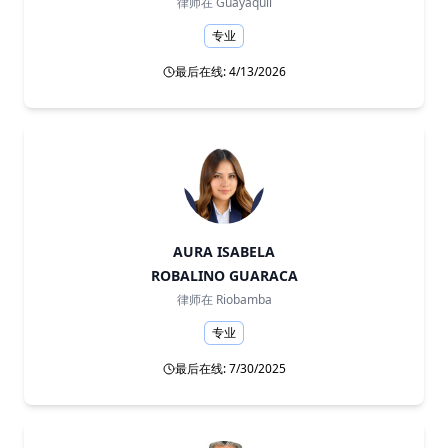
律师在
Guayaquil
专业
最后在线: 4/13/2026
AURA ISABELA
ROBALINO GUARACA
律师在
Riobamba
专业
最后在线: 7/30/2025