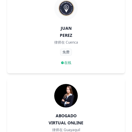
JUAN
PEREZ
律师在
Cuenca
免费
在线
ABOGADO
VIRTUAL ONLINE
律师在
Guayaquil