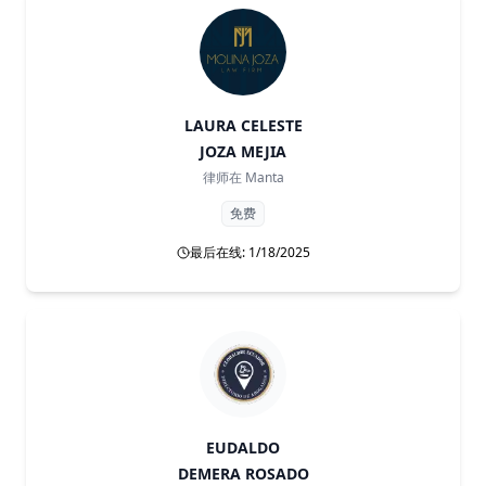
LAURA CELESTE
JOZA MEJIA
律师在
Manta
免费
最后在线: 1/18/2025
EUDALDO
DEMERA ROSADO