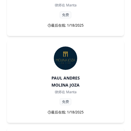
律师在
Manta
免费
最后在线: 1/18/2025
PAUL ANDRES
MOLINA JOZA
律师在
Manta
免费
最后在线: 1/18/2025