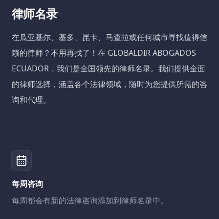
律师名录
在瓜亚基尔、基多、昆卡、马查拉或任何城市寻找值得信
赖的律师？不用再找了！在 GLOBALDIR ABOGADOS
ECUADOR，我们是全国领先的律师名录。我们提供全面
的律师选择，涵盖各个法律领域，随时为您提供所需的咨
询和代理。
每周咨询
每周都会有新的法律咨询添加到律师名录中。