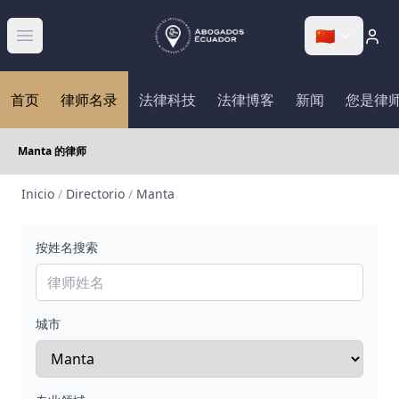
🇨🇳
Abrir menú
首页
律师名录
法律科技
法律博客
新闻
您是律
Manta 的律师
Inicio
/
Directorio
/
Manta
按姓名搜索
城市