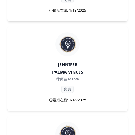
最后在线: 1/18/2025
JENNIFER
PALMA VINCES
律师在
Manta
免费
最后在线: 1/18/2025