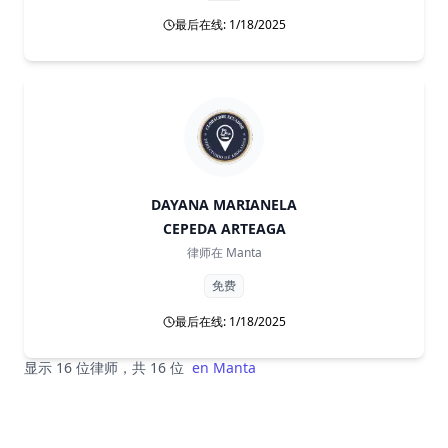
最后在线: 1/18/2025
DAYANA MARIANELA
CEPEDA ARTEAGA
律师在
Manta
免费
最后在线: 1/18/2025
显示 16 位律师，共 16 位
en
Manta