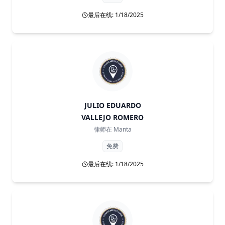
最后在线: 1/18/2025
JULIO EDUARDO
VALLEJO ROMERO
律师在
Manta
免费
最后在线: 1/18/2025