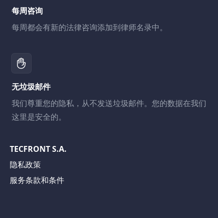
每周咨询
每周都会有新的法律咨询添加到律师名录中。
无垃圾邮件
我们尊重您的隐私，从不发送垃圾邮件。您的数据在我们
这里是安全的。
TECFRONT S.A.
隐私政策
服务条款和条件