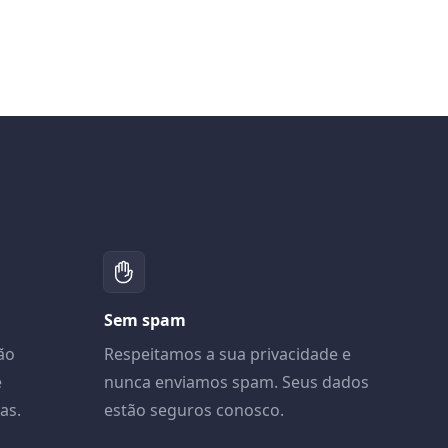
Sem spam
ão
Respeitamos a sua privacidade e
e
nunca enviamos spam. Seus dados
as.
estão seguros conosco.