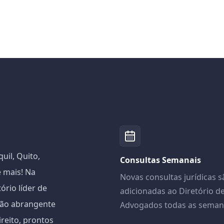
il, Quito,
Consultas Semanais
 mais! Na
Novas consultas jurídicas s
io líder de
adicionadas ao Diretório d
ção abrangente
Advogados todas as seman
reito, prontos