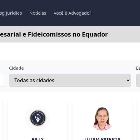
og Jurídico
Notícias
Você é Advogado?
esarial e Fideicomissos no Equador
Cidade
E
BILLY
LILIAM PATRICIA