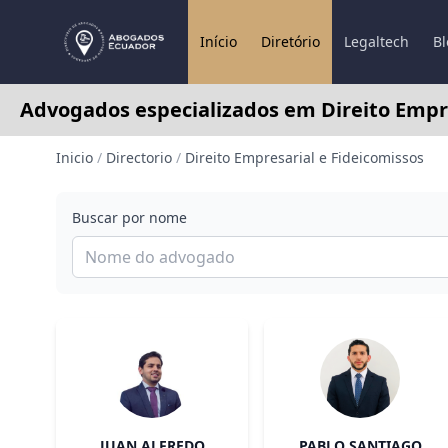
Início
Diretório
Legaltech
Bl
Advogados especializados em Direito Empr
Inicio
/
Directorio
/
Direito Empresarial e Fideicomissos
Buscar por nome
JUAN ALFREDO
PABLO SANTIAGO