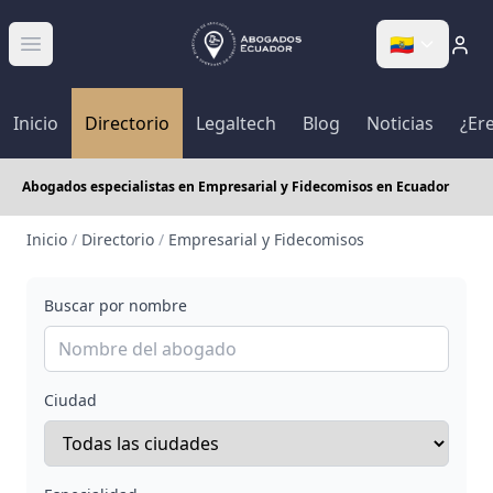
🇪🇨
Abrir menú
Inicio
Directorio
Legaltech
Blog
Noticias
¿Er
Abogados especialistas en Empresarial y Fidecomisos en Ecuador
Inicio
/
Directorio
/
Empresarial y Fidecomisos
Buscar por nombre
Ciudad