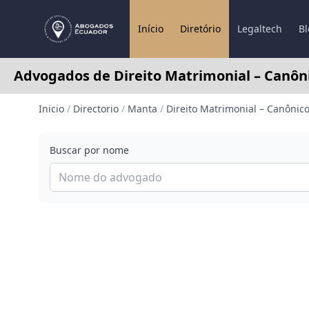
Início
Diretório
Legaltech
Bl
Advogados de Direito Matrimonial – Canô
Inicio
/
Directorio
/
Manta
/
Direito Matrimonial – Canônic
Buscar por nome