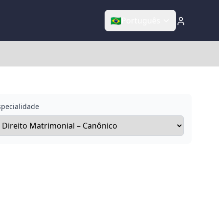
🇧🇷
Português
specialidade