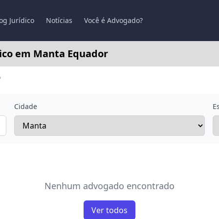
og Jurídico
Notícias
Você é Advogado?
nico em Manta Equador
o
Cidade
E
Nenhum advogado encontrado
Ver todos