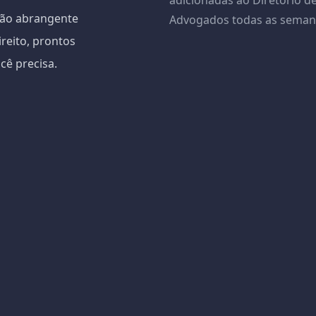
adicionadas ao Diretório d
ção abrangente
Advogados todas as seman
reito, prontos
cê precisa.