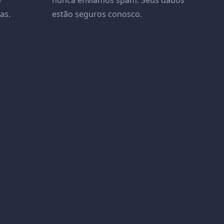
e
nunca enviamos spam. Seus dados
as.
estão seguros conosco.