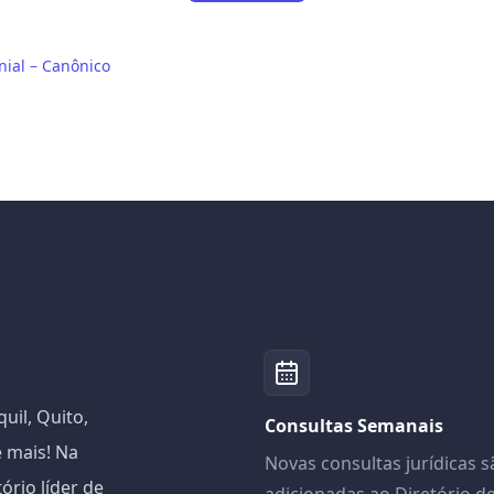
nial – Canônico
il, Quito,
Consultas Semanais
 mais! Na
Novas consultas jurídicas s
io líder de