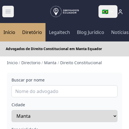
🇧🇷
Abrir menú
Início
Diretório
Legaltech
Blog Jurídico
Notícias
Advogados de Direito Constitucional em Manta Equador
Inicio
/
Directorio
/
Manta
/
Direito Constitucional
Buscar por nome
Cidade