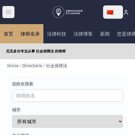
🇨🇳
Abrir menú
首页
律师名录
法律科技
法律博客
新闻
您是律
厄瓜多尔专业从事 社会保障法 的律师
Inicio
/
Directorio
/
社会保障法
按姓名搜索
城市