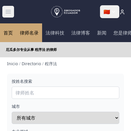
🇨🇳
Abrir menú
首页
律师名录
法律科技
法律博客
新闻
您是律
厄瓜多尔专业从事 程序法 的律师
Inicio
/
Directorio
/
程序法
按姓名搜索
城市