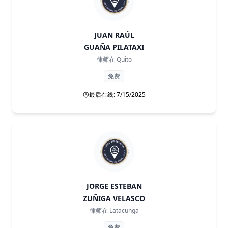
JUAN RAÚL
GUAÑA PILATAXI
律师在
Quito
免费
最后在线: 7/15/2025
JORGE ESTEBAN
ZUÑIGA VELASCO
律师在
Latacunga
免费