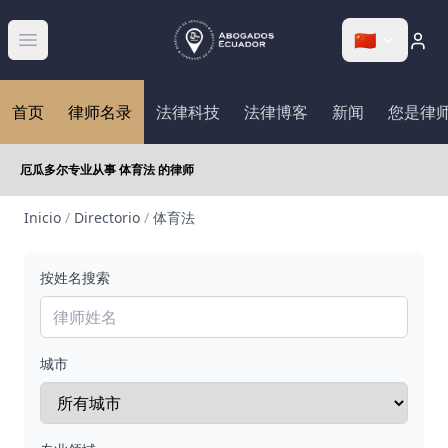
🇨🇳
Abrir menú
首页
律师名录
法律科技
法律博客
新闻
您是律
厄瓜多尔专业从事 体育法 的律师
Inicio
/
Directorio
/
体育法
按姓名搜索
城市