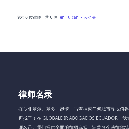
显示 0 位律师，共 0 位
en
Tulcán
-
劳动法
律师名录
在瓜亚基尔、基多、昆卡、马查拉或任何城市寻找值得
再找了！在 GLOBALDIR ABOGADOS ECUADO
师名录。我们提供全面的律师选择，涵盖各个法律领域