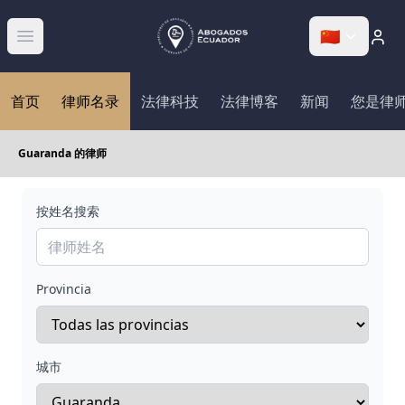
🇨🇳
Abrir menú
首页
律师名录
法律科技
法律博客
新闻
您是律
Guaranda 的律师
按姓名搜索
Provincia
城市