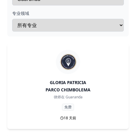
专业领域
GLORIA PATRICIA
PARCO CHIMBOLEMA
律师在
Guaranda
免费
18 天前