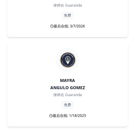
律师在
Guaranda
免费
最后在线: 3/7/2026
MAYRA
ANGULO GOMEZ
律师在
Guaranda
免费
最后在线: 1/18/2025