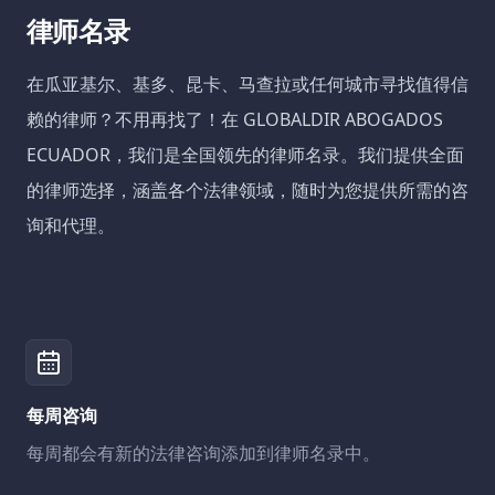
律师名录
在瓜亚基尔、基多、昆卡、马查拉或任何城市寻找值得信
赖的律师？不用再找了！在 GLOBALDIR ABOGADOS
ECUADOR，我们是全国领先的律师名录。我们提供全面
的律师选择，涵盖各个法律领域，随时为您提供所需的咨
询和代理。
每周咨询
每周都会有新的法律咨询添加到律师名录中。