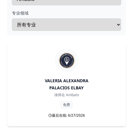
专业领域
VALERIA ALEXANDRA
PALACIOS ELBAY
律师在
Ambato
免费
最后在线: 6/27/2026