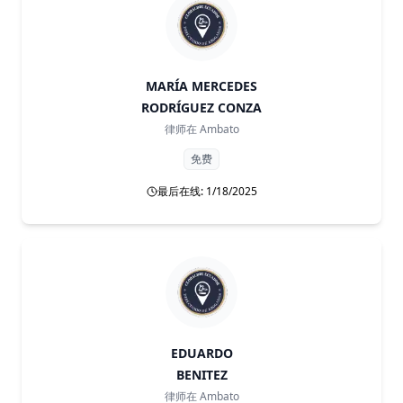
MARÍA MERCEDES
RODRÍGUEZ CONZA
律师在
Ambato
免费
最后在线: 1/18/2025
EDUARDO
BENITEZ
律师在
Ambato