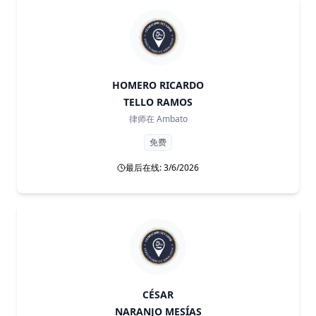
HOMERO RICARDO
TELLO RAMOS
律师在
Ambato
免费
最后在线: 3/6/2026
CÉSAR
NARANJO MESÍAS