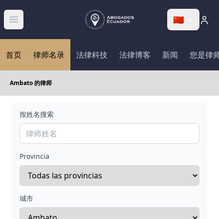
🇨🇳
Abrir menú
首页
律师名录
法律科技
法律博客
新闻
您是律
Ambato 的律师
按姓名搜索
Provincia
城市