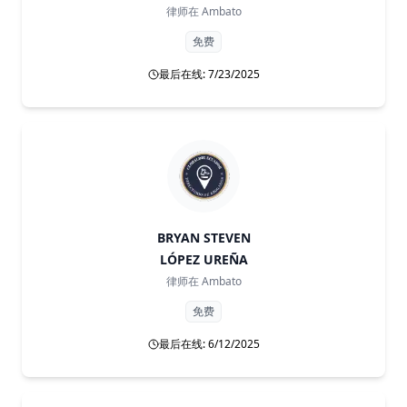
律师在
Ambato
免费
最后在线: 7/23/2025
BRYAN STEVEN
LÓPEZ UREÑA
律师在
Ambato
免费
最后在线: 6/12/2025