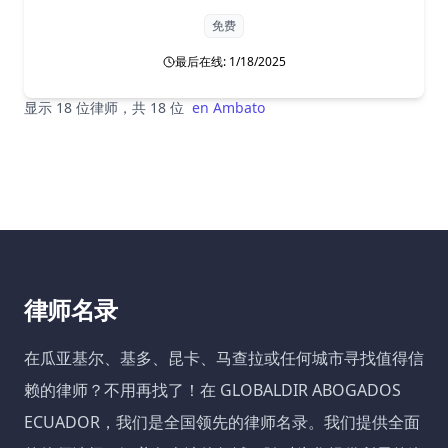
免费
最后在线: 1/18/2025
显示 18 位律师，共 18 位
en
Ambato
律师名录
在瓜亚基尔、基多、昆卡、马查拉或任何城市寻找值得信
赖的律师？不用再找了！在 GLOBALDIR ABOGADOS
ECUADOR，我们是全国领先的律师名录。我们提供全面