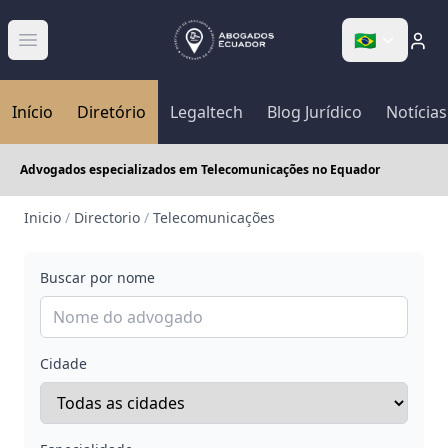
🇧🇷
Abrir menú
Início
Diretório
Legaltech
Blog Jurídico
Notícias
Advogados especializados em Telecomunicações no Equador
Inicio
/
Directorio
/
Telecomunicações
Buscar por nome
Cidade