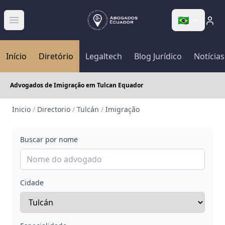
🇧🇷
Abrir menú
Início
Diretório
Legaltech
Blog Jurídico
Notícias
Advogados de Imigração em Tulcan Equador
Inicio
/
Directorio
/
Tulcán
/
Imigração
Buscar por nome
Cidade