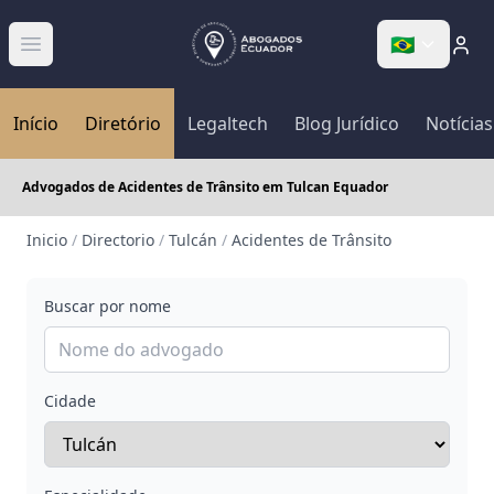
🇧🇷
Abrir menú
Início
Diretório
Legaltech
Blog Jurídico
Notícias
Advogados de Acidentes de Trânsito em Tulcan Equador
Inicio
/
Directorio
/
Tulcán
/
Acidentes de Trânsito
Buscar por nome
Cidade