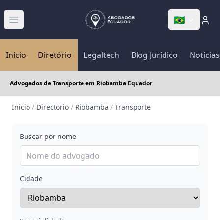
🇧🇷
Abrir menú
Início
Diretório
Legaltech
Blog Jurídico
Notícias
Advogados de Transporte em Riobamba Equador
Inicio
/
Directorio
/
Riobamba
/
Transporte
Buscar por nome
Cidade