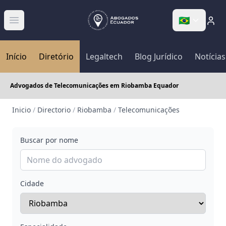
🇧🇷
Abrir menú
Início
Diretório
Legaltech
Blog Jurídico
Notícias
Advogados de Telecomunicações em Riobamba Equador
Inicio
/
Directorio
/
Riobamba
/
Telecomunicações
Buscar por nome
Cidade