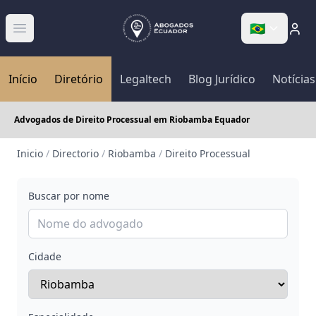
🇧🇷
Abrir menú
Início
Diretório
Legaltech
Blog Jurídico
Notícias
Advogados de Direito Processual em Riobamba Equador
Inicio
/
Directorio
/
Riobamba
/
Direito Processual
Buscar por nome
Cidade