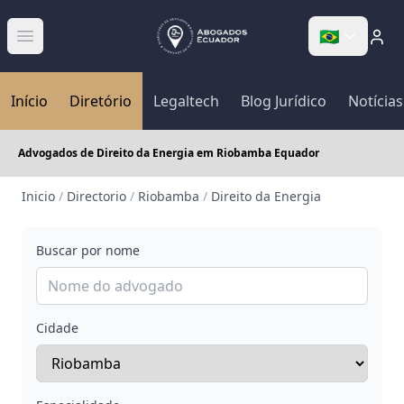
🇧🇷
Abrir menú
Início
Diretório
Legaltech
Blog Jurídico
Notícias
Advogados de Direito da Energia em Riobamba Equador
Inicio
/
Directorio
/
Riobamba
/
Direito da Energia
Buscar por nome
Cidade