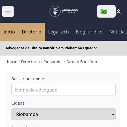
🇧🇷
Abrir menú
Início
Diretório
Legaltech
Blog Jurídico
Notícias
Advogados de Direito Bancário em Riobamba Equador
Inicio
/
Directorio
/
Riobamba
/
Direito Bancário
Buscar por nome
Cidade