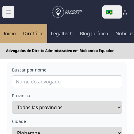
🇧🇷
Abrir menú
Início
Diretório
Legaltech
Blog Jurídico
Notícias
Advogados de Direito Administrativo em Riobamba Equador
Buscar por nome
Provincia
Cidade