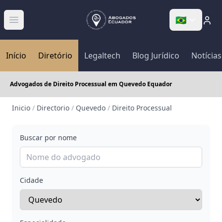
🇧🇷
Abrir menú
Início
Diretório
Legaltech
Blog Jurídico
Notícias
Advogados de Direito Processual em Quevedo Equador
Inicio
/
Directorio
/
Quevedo
/
Direito Processual
Buscar por nome
Cidade