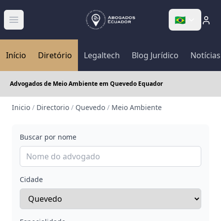
🇧🇷
Abrir menú
Início
Diretório
Legaltech
Blog Jurídico
Notícias
Advogados de Meio Ambiente em Quevedo Equador
Inicio
/
Directorio
/
Quevedo
/
Meio Ambiente
Buscar por nome
Cidade