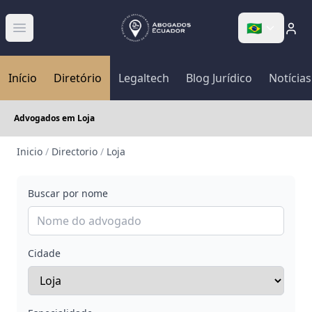
🇧🇷
Abrir menú
Início
Diretório
Legaltech
Blog Jurídico
Notícias
Advogados em Loja
Inicio
/
Directorio
/
Loja
Buscar por nome
Cidade