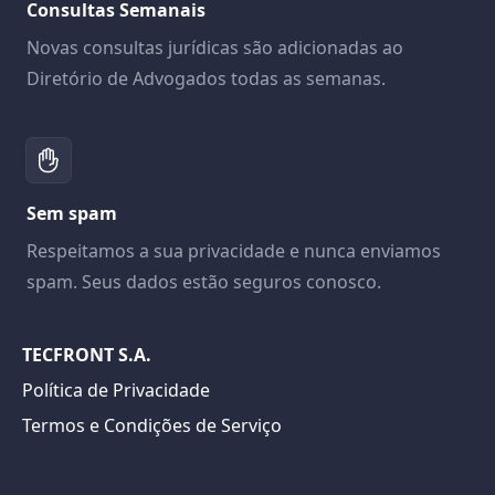
Consultas Semanais
Novas consultas jurídicas são adicionadas ao
Diretório de Advogados todas as semanas.
Sem spam
Respeitamos a sua privacidade e nunca enviamos
spam. Seus dados estão seguros conosco.
TECFRONT S.A.
Política de Privacidade
Termos e Condições de Serviço