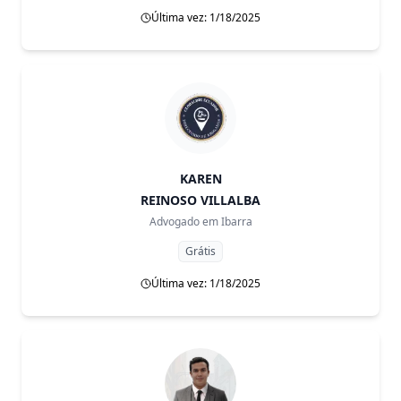
Última vez: 1/18/2025
KAREN
REINOSO VILLALBA
Advogado em
Ibarra
Grátis
Última vez: 1/18/2025