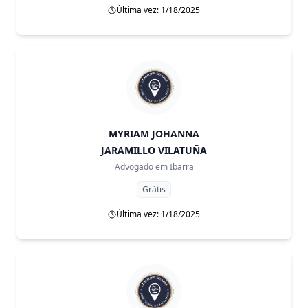
Última vez: 1/18/2025
MYRIAM JOHANNA
JARAMILLO VILATUÑA
Advogado em
Ibarra
Grátis
Última vez: 1/18/2025