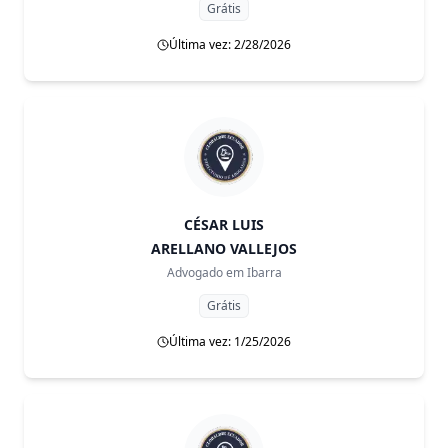
Grátis
Última vez: 2/28/2026
CÉSAR LUIS
ARELLANO VALLEJOS
Advogado em
Ibarra
Grátis
Última vez: 1/25/2026