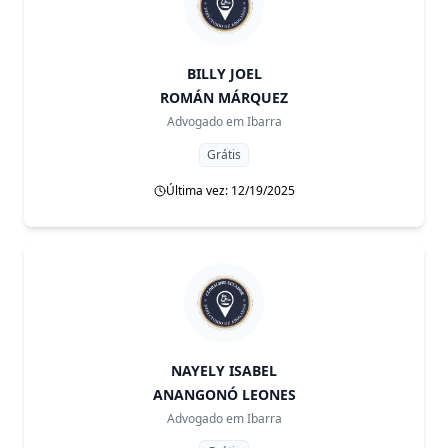
BILLY JOEL
ROMÁN MÁRQUEZ
Advogado em
Ibarra
Grátis
Última vez: 12/19/2025
NAYELY ISABEL
ANANGONÓ LEONES
Advogado em
Ibarra