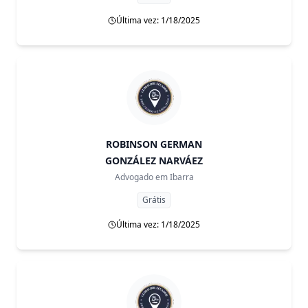
Última vez: 1/18/2025
ROBINSON GERMAN
GONZÁLEZ NARVÁEZ
Advogado em
Ibarra
Grátis
Última vez: 1/18/2025