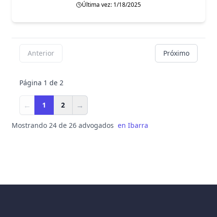
Última vez: 1/18/2025
Anterior
Próximo
Página 1 de 2
←
→
1
2
Mostrando 24 de 26 advogados
en
Ibarra