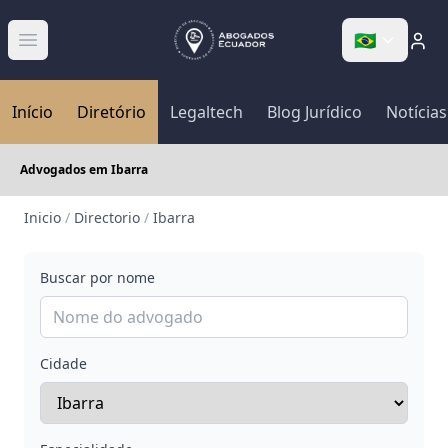
🇧🇷
Abrir menú
Início
Diretório
Legaltech
Blog Jurídico
Notícias
Advogados em Ibarra
Inicio
/
Directorio
/
Ibarra
Buscar por nome
Cidade