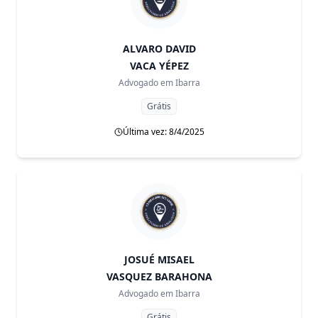
ALVARO DAVID
VACA YÉPEZ
Advogado em
Ibarra
Grátis
Última vez: 8/4/2025
JOSUÉ MISAEL
VASQUEZ BARAHONA
Advogado em
Ibarra
Grátis