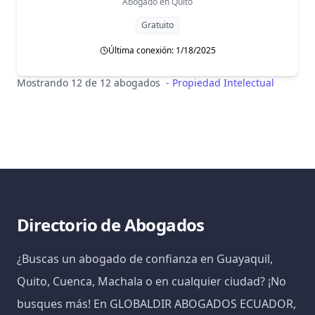
Abogado en
Quito
Gratuito
Última conexión: 1/18/2025
Mostrando 12 de 12 abogados
-
Propiedad Intelectual
Directorio de Abogados
¿Buscas un abogado de confianza en Guayaquil,
Quito, Cuenca, Machala o en cualquier ciudad? ¡No
busques más! En GLOBALDIR ABOGADOS ECUADOR,