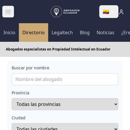
🇪🇨
Abrir menú
Inicio
Directorio
Legaltech
Blog
Noticias
¿Er
Abogados especialistas en Propiedad Intelectual en Ecuador
Buscar por nombre
Provincia
Ciudad