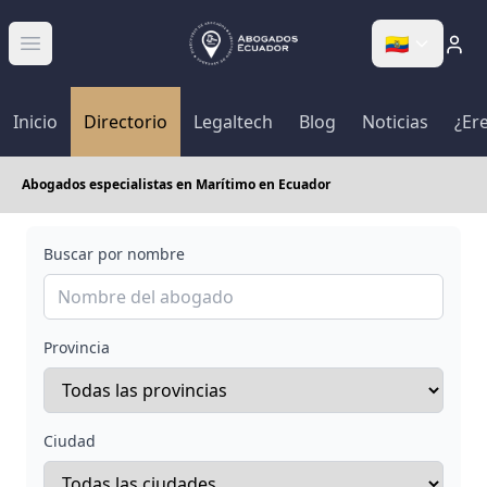
🇪🇨
Abrir menú
Inicio
Directorio
Legaltech
Blog
Noticias
¿Er
Abogados especialistas en Marítimo en Ecuador
Buscar por nombre
Provincia
Ciudad