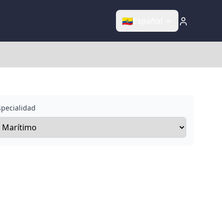
🇪🇨
Español
specialidad