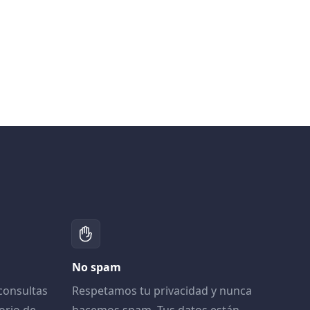
No spam
consultas
Respetamos tu privacidad y nunca