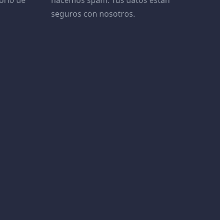
orio de
hacemos spam. Tus datos están
seguros con nosotros.