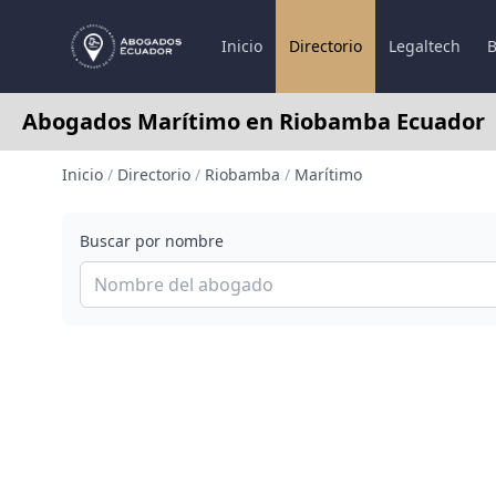
Inicio
Directorio
Legaltech
B
Abogados Marítimo en Riobamba Ecuador
Inicio
/
Directorio
/
Riobamba
/
Marítimo
Buscar por nombre