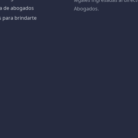
legales ingresadas al direct
iva de abogados
Abogados.
s para brindarte