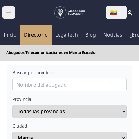
🇪🇨
Abrir menú
Inicio
Directorio
Legaltech
Blog
Noticias
¿Er
Abogados Telecomunicaciones en Manta Ecuador
Buscar por nombre
Provincia
Ciudad