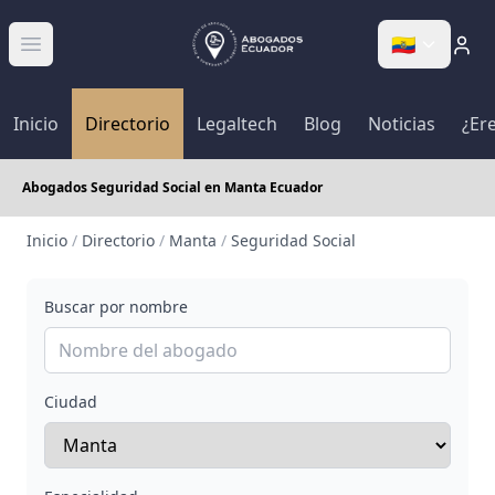
🇪🇨
Abrir menú
Inicio
Directorio
Legaltech
Blog
Noticias
¿Er
Abogados Seguridad Social en Manta Ecuador
Inicio
/
Directorio
/
Manta
/
Seguridad Social
Buscar por nombre
Ciudad