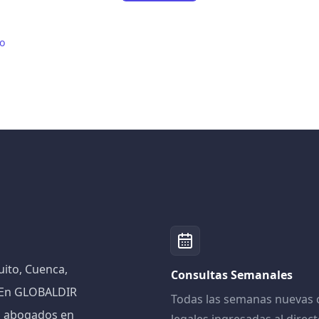
io
ito, Cuenca,
Consultas Semanales
! En GLOBALDIR
Todas las semanas nuevas 
n abogados en