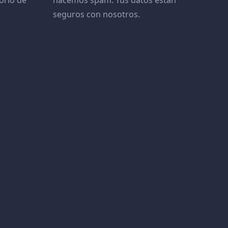
orio de
hacemos spam. Tus datos están
seguros con nosotros.