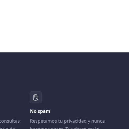
No spam
consultas
Respetamos tu privacidad y nunca