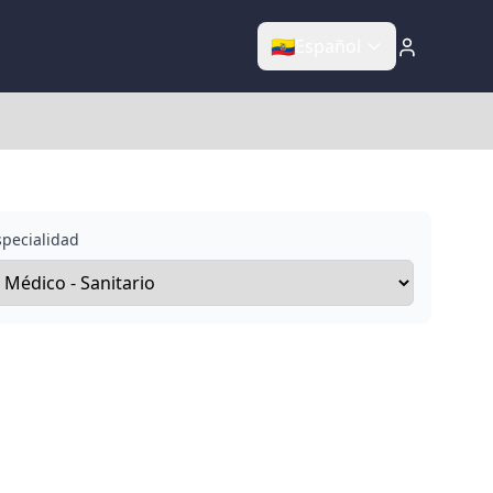
🇪🇨
Español
specialidad