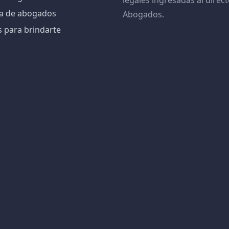
legales ingresadas al direct
iva de abogados
Abogados.
s para brindarte