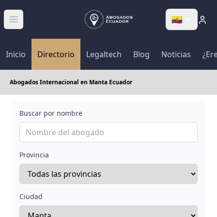
🇪🇨
Abrir menú
Inicio
Directorio
Legaltech
Blog
Noticias
¿Er
Abogados Internacional en Manta Ecuador
Buscar por nombre
Provincia
Ciudad