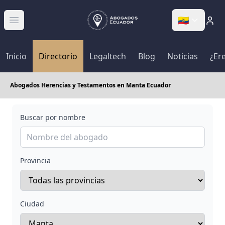
🇪🇨
Abrir menú
Inicio
Directorio
Legaltech
Blog
Noticias
¿Er
Abogados Herencias y Testamentos en Manta Ecuador
Buscar por nombre
Provincia
Ciudad