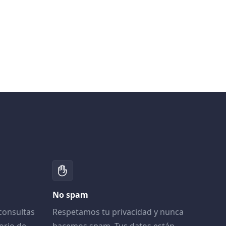
No spam
consultas
Respetamos tu privacidad y nunca