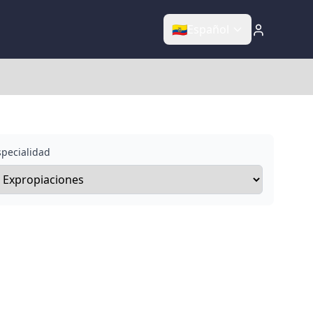
🇪🇨
Español
specialidad