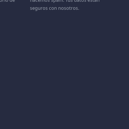
orio de
hacemos spam. Tus datos están
seguros con nosotros.