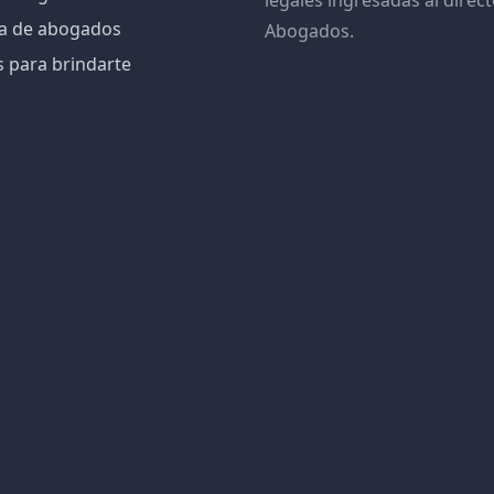
legales ingresadas al direct
iva de abogados
Abogados.
s para brindarte