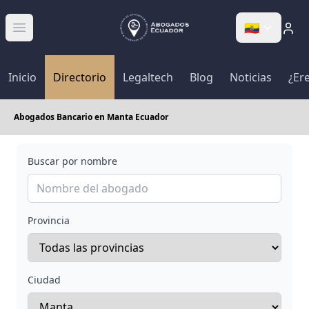
🇪🇨
Abrir menú
Inicio
Directorio
Legaltech
Blog
Noticias
¿Er
Abogados Bancario en Manta Ecuador
Buscar por nombre
Provincia
Ciudad