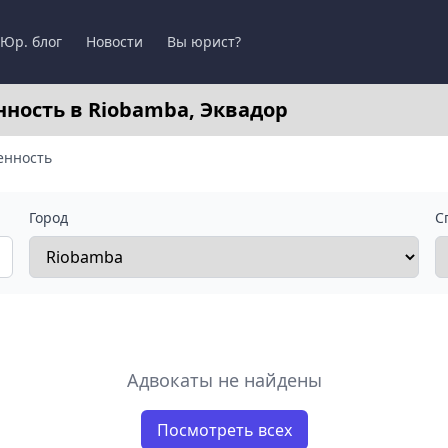
Юр. блог
Новости
Вы юрист?
ность в Riobamba, Эквадор
енность
Город
С
Адвокаты не найдены
Посмотреть всех