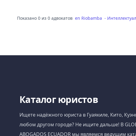
Показано 0 из 0 адвокатов
en
Riobamba
-
Интеллектуал
Каталог юристов
Ищете надёжного юриста в Гуаякиле, Кито, Куэн
любом другом городе? Не ищите дальше! В GLO
ABOGADOS ECUADOR мы являемся ведущим кат