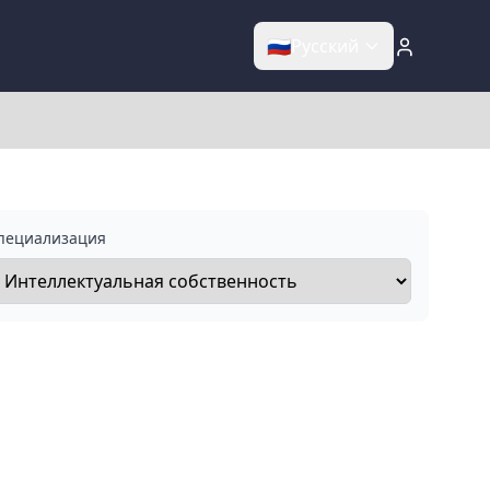
🇷🇺
Русский
пециализация