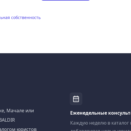
ьная собственность
ке, Мачале или
Еженедельные консуль
BALDIR
Каждую неделю в каталог
алогом юристов