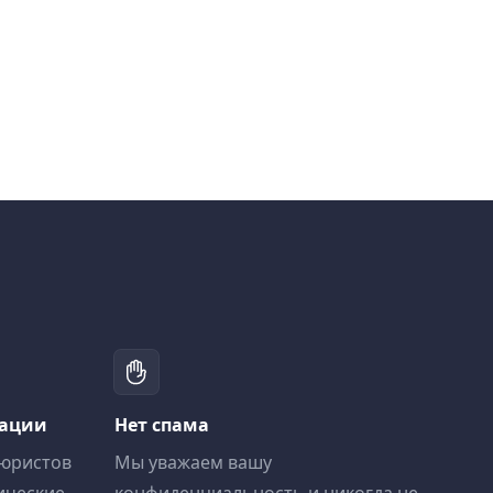
тации
Нет спама
 юристов
Мы уважаем вашу