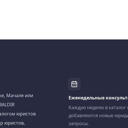
ке, Мачале или
Еженедельные консуль
BALDIR
Каждую неделю в каталог
алогом юристов
добавляются новые юрид
р юристов,
запросы.