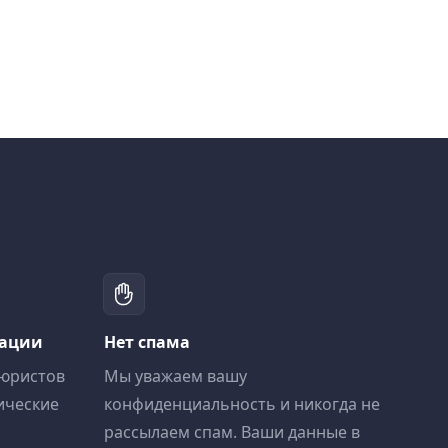
тации
Нет спама
 юристов
Мы уважаем вашу
ические
конфиденциальность и никогда не
рассылаем спам. Ваши данные в