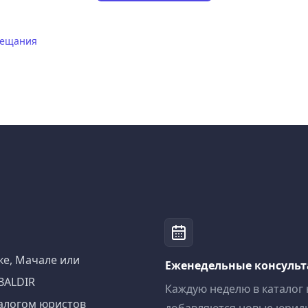
вещания
ке, Мачале или
Еженедельные консуль
BALDIR
Каждую неделю в каталог
алогом юристов