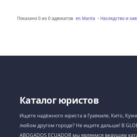
Показано 0 из 0 адвокатов
en
Manta
-
Наследство и за
Каталог юристов
Ищете надёжного юриста в Гуаякиле, Кито, Куэн
любом другом городе? Не ищите дальше! В GLO
ABOGADOS ECUADOR мы являемся ведущим кат