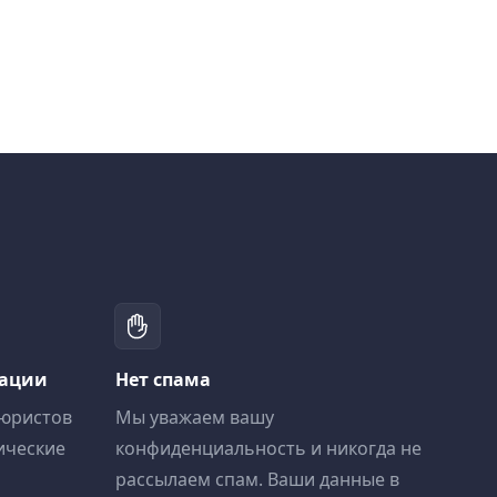
тации
Нет спама
 юристов
Мы уважаем вашу
ические
конфиденциальность и никогда не
рассылаем спам. Ваши данные в