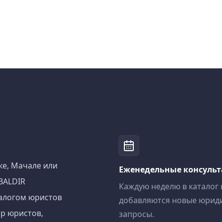
ке, Мачале или
Еженедельные консуль
BALDIR
Каждую неделю в каталог
алогом юристов
добавляются новые юрид
р юристов,
запросы.