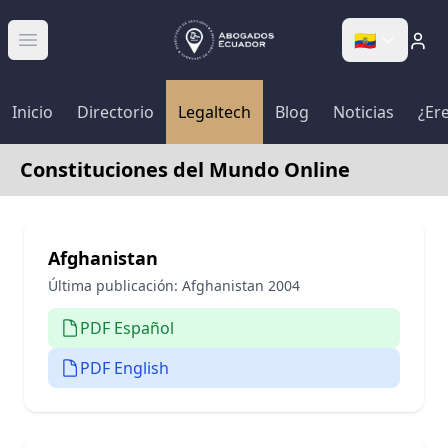
🇪🇨
Abrir menú
Inicio
Directorio
Legaltech
Blog
Noticias
¿Er
Constituciones del Mundo Online
Afghanistan
Última publicación:
Afghanistan 2004
PDF Español
PDF English