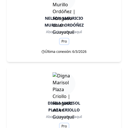
NELSON MAURICIO
MURILLO ORDÓÑEZ
Abogado en
Guayaquil
Pro
Última conexión: 6/3/2026
DIGNA MARISOL
PLAZA CRIOLLO
Abogado en
Guayaquil
Pro