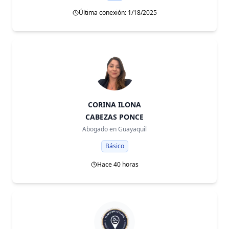
Última conexión: 1/18/2025
CORINA ILONA
CABEZAS PONCE
Abogado en
Guayaquil
Básico
Hace 40 horas