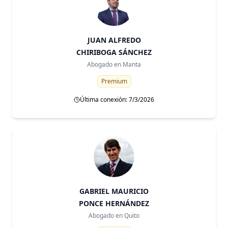
JUAN ALFREDO
CHIRIBOGA SÁNCHEZ
Abogado en
Manta
Premium
Última conexión: 7/3/2026
GABRIEL MAURICIO
PONCE HERNÁNDEZ
Abogado en
Quito