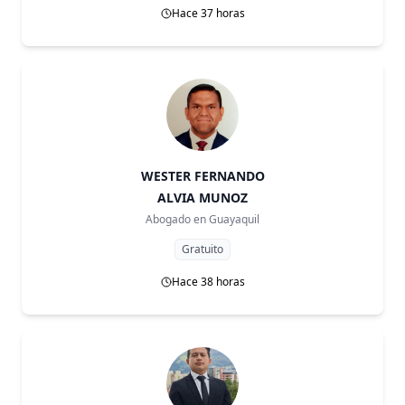
Hace 37 horas
WESTER FERNANDO
ALVIA MUNOZ
Abogado en
Guayaquil
Gratuito
Hace 38 horas