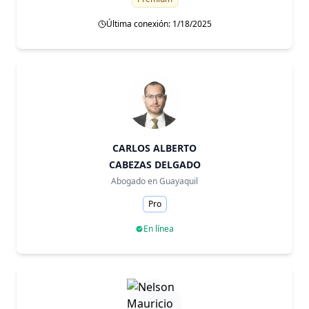
Última conexión: 1/18/2025
CARLOS ALBERTO
CABEZAS DELGADO
Abogado en
Guayaquil
Pro
En línea