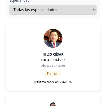
Especialidad
JULIO CÉSAR
LUCAS CHÁVEZ
Abogado en
Quito
Premium
Última conexión: 7/4/2026