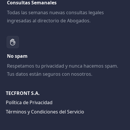
Consultas Semanales
Todas las semanas nuevas consultas legales
ingresadas al directorio de Abogados.
No spam
Respetamos tu privacidad y nunca hacemos spam.
Tus datos están seguros con nosotros.
TECFRONT S.A.
Política de Privacidad
Términos y Condiciones del Servicio