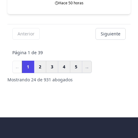
Hace 50 horas
Anterior
Siguiente
Página 1 de 39
←
→
1
2
3
4
5
Mostrando 24 de 931 abogados