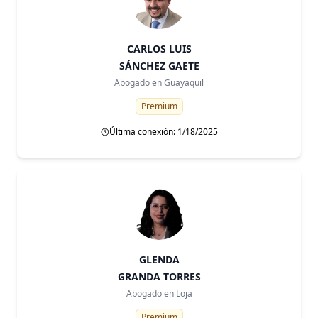
CARLOS LUIS
SÁNCHEZ GAETE
Abogado en
Guayaquil
Premium
Última conexión: 1/18/2025
GLENDA
GRANDA TORRES
Abogado en
Loja
Premium