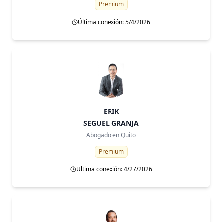
Premium
Última conexión: 5/4/2026
ERIK
SEGUEL GRANJA
Abogado en
Quito
Premium
Última conexión: 4/27/2026