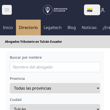
🇪🇨
Abrir menú
Inicio
Directorio
Legaltech
Blog
Noticias
¿Er
Abogados Tributario en Tulcán Ecuador
Buscar por nombre
Provincia
Ciudad