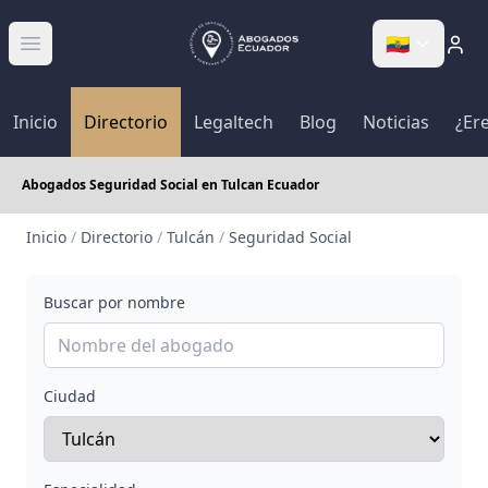
🇪🇨
Abrir menú
Inicio
Directorio
Legaltech
Blog
Noticias
¿Er
Abogados Seguridad Social en Tulcan Ecuador
Inicio
/
Directorio
/
Tulcán
/
Seguridad Social
Buscar por nombre
Ciudad